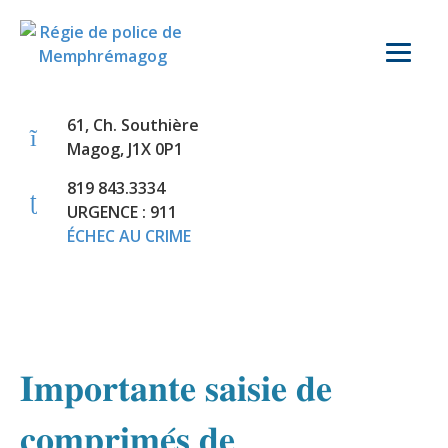
61, Ch. Southière
Magog, J1X 0P1
819 843.3334
URGENCE : 911
ÉCHEC AU CRIME
𝐈𝐦𝐩𝐨𝐫𝐭𝐚𝐧𝐭𝐞 𝐬𝐚𝐢𝐬𝐢𝐞 𝐝𝐞
𝐜𝐨𝐦𝐩𝐫𝐢𝐦𝐞́𝐬 𝐝𝐞