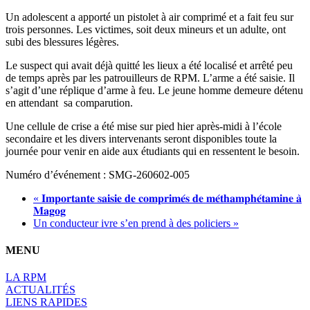
Un adolescent a apporté un pistolet à air comprimé et a fait feu sur
trois personnes. Les victimes, soit deux mineurs et un adulte, ont
subi des blessures légères.
Le suspect qui avait déjà quitté les lieux a été localisé et arrêté peu
de temps après par les patrouilleurs de RPM. L’arme a été saisie. Il
s’agit d’une réplique d’arme à feu. Le jeune homme demeure détenu
en attendant sa comparution.
Une cellule de crise a été mise sur pied hier après-midi à l’école
secondaire et les divers intervenants seront disponibles toute la
journée pour venir en aide aux étudiants qui en ressentent le besoin.
Numéro d’événement : SMG-260602-005
« 𝐈𝐦𝐩𝐨𝐫𝐭𝐚𝐧𝐭𝐞 𝐬𝐚𝐢𝐬𝐢𝐞 𝐝𝐞 𝐜𝐨𝐦𝐩𝐫𝐢𝐦𝐞́𝐬 𝐝𝐞 𝐦𝐞́𝐭𝐡𝐚𝐦𝐩𝐡𝐞́𝐭𝐚𝐦𝐢𝐧𝐞 𝐚̀
𝐌𝐚𝐠𝐨𝐠
Un conducteur ivre s’en prend à des policiers »
MENU
LA RPM
ACTUALITÉS
LIENS RAPIDES