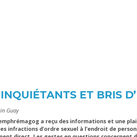
NQUIÉTANTS ET BRIS 
ain Guay
e Memphrémagog a reçu des informations et une pl
es infractions d’ordre sexuel à l’endroit de perso
ment direct. Les gestes en questions concernent 