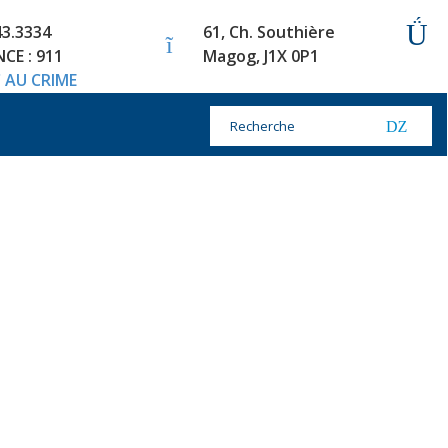
43.3334
61, Ch. Southière
CE : 911
Magog, J1X 0P1
 AU CRIME