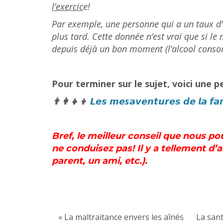
l’exercic
e!
Par exemple, une personne qui a un taux d’
plus tard. Cette donnée n’est vrai que si l
depuis déjà un bon moment (l’alcool consom
Pour terminer sur le sujet, voici une p
👨‍👩‍👧‍👦
𝙇𝙚𝙨 𝙢𝙚s𝙖𝙫𝙚𝙣𝙩𝙪𝙧𝙚𝙨 𝙙𝙚 𝙡𝙖 𝙛𝙖
Bref, le meilleur conseil que nous p
ne conduisez pas!
Il y a tellement d
parent, un ami, etc.).
« La maltraitance envers les aînés
La san