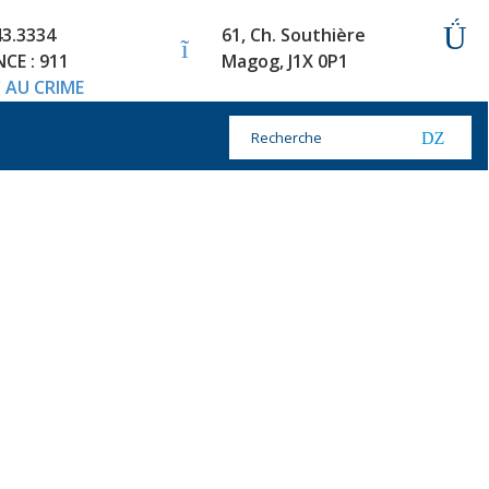
43.3334
61, Ch. Southière
CE : 911
Magog, J1X 0P1
 AU CRIME