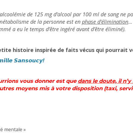
alcoolémie de 125 mg d’alcool par 100 ml de sang ne po
e métabolisme de la personne est en
phase d’élimination
…
mé a eu le temps d’être ingéré avant d’être éliminé).
etite histoire inspirée de faits vécus qui pourrait 
𝙞𝙡𝙡𝙚 𝙎𝙖𝙣𝙨𝙤𝙪𝙘𝙮!
ourrions vous donner est que
dans le doute, il n’
’autres moyens mis à votre disposition (taxi, s
té mentale »