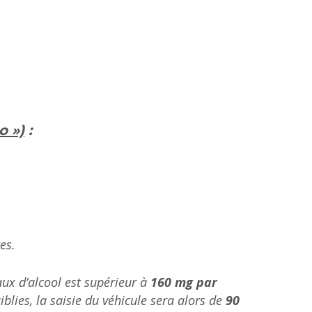
o »)
:
es.
taux d’alcool est supérieur à
160 mg par
aiblies, la saisie du véhicule sera alors de
90