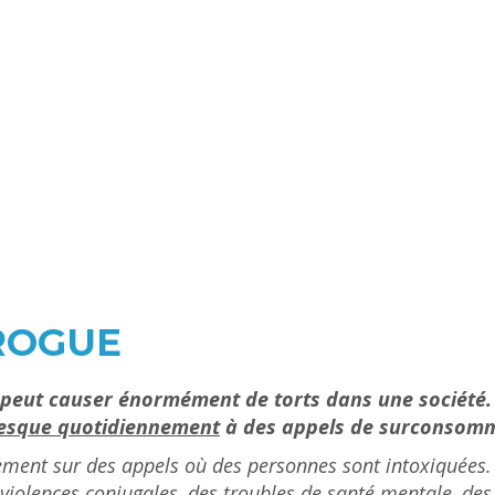
DROGUE
eut causer énormément de torts dans une société. À 
esque quotidiennement
à des appels de surconsomma
ièrement sur des appels où des personnes sont intoxiquées.
 violences conjugales, des troubles de santé mentale, des